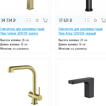
34 734
Р
17 611
Р
Смеситель для раковины-чаши
Смеситель для раковины-чаши
Timo Selene 3011/17F золото
Timo Arisa 5311/03F черный
Высота излива
: 26 см
Высота излива
: 24 см
Длина излива
: 16 см
Длина излива
: 16 см
Монтаж
: на раковину
Монтаж
: на раковину
Тип излива
: литой
Тип излива
: литой
Управление
: однорычажное
Управление
: однорычажное
Цвет смесителя
: золото
Цвет смесителя
: черный