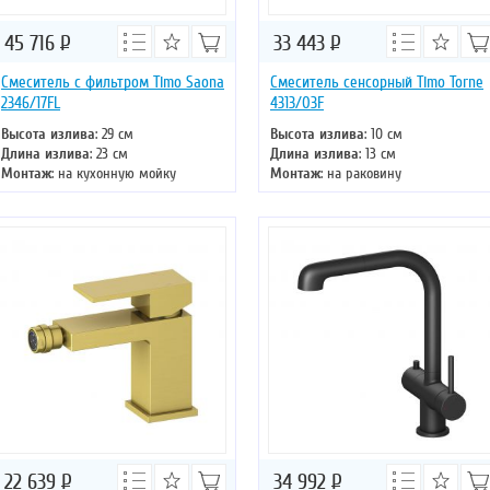
45 716
Р
33 443
Р
Смеситель с фильтром Timo Saona
Смеситель сенсорный Timo Torne
2346/17FL
4313/03F
Высота излива
: 29 см
Высота излива
: 10 см
Длина излива
: 23 см
Длина излива
: 13 см
Монтаж
: на кухонную мойку
Монтаж
: на раковину
Тип излива
: поворотный
Тип излива
: литой
Управление
: однорычажное
Управление
: сенсорное
Цвет смесителя
: золото
Цвет смесителя
: черный
22 639
Р
34 992
Р