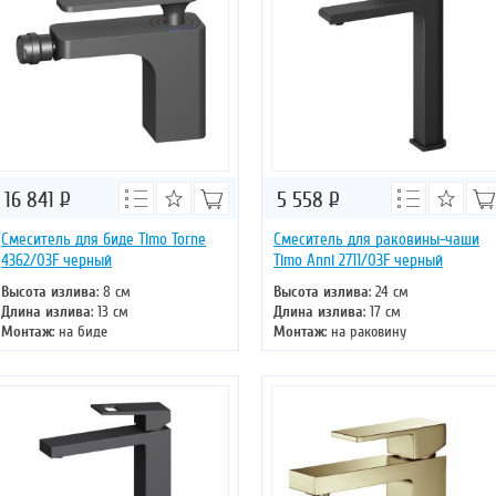
16 841
Р
5 558
Р
Смеситель для биде Timo Torne
Смеситель для раковины-чаши
4362/03F черный
Timo Anni 2711/03F черный
Высота излива
: 8 см
Высота излива
: 24 см
Длина излива
: 13 см
Длина излива
: 17 см
Монтаж
: на биде
Монтаж
: на раковину
Тип излива
: литой
Тип излива
: поворотный
Управление
: однорычажное
Управление
: однорычажное
Цвет смесителя
: черный
Цвет смесителя
: черный