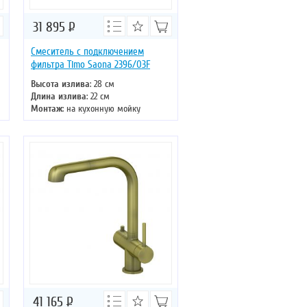
31 895
Р
Смеситель с подключением
фильтра Timo Saona 2396/03F
Высота излива
: 28 см
Длина излива
: 22 см
Монтаж
: на кухонную мойку
Тип излива
: поворотный
Управление
: однорычажное
Цвет смесителя
: черный
41 165
Р