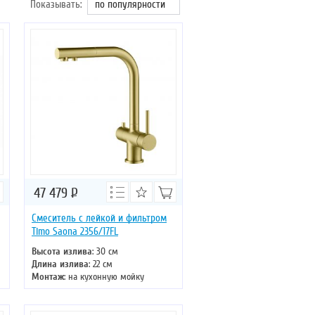
Показывать:
по популярности
47 479
Р
Смеситель с лейкой и фильтром
Timo Saona 2356/17FL
Высота излива
: 30 см
Длина излива
: 22 см
Монтаж
: на кухонную мойку
Тип излива
: поворотный
Управление
: однорычажное
Цвет смесителя
: золото