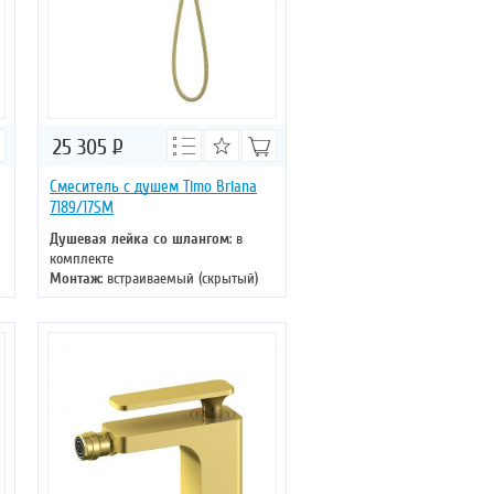
25 305
Р
Смеситель с душем Timo Briana
7189/17SM
Душевая лейка со шлангом
: в
комплекте
Монтаж
: встраиваемый (скрытый)
Управление
: однорычажное
Цвет смесителя
: золото
Материал
: латунь