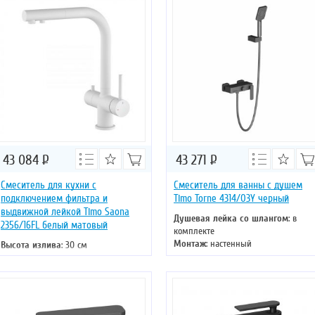
Управление
: однорычажное
Цвет смесителя
: черный
43 084
Р
43 271
Р
Смеситель для кухни с
Смеситель для ванны с душем
подключением фильтра и
Timo Torne 4314/03Y черный
выдвижной лейкой Timo Saona
Душевая лейка со шлангом
: в
2356/16FL белый матовый
комплекте
Монтаж
: настенный
Высота излива
: 30 см
Управление
: однорычажное
Длина излива
: 22 см
Цвет смесителя
: черный
Монтаж
: на раковину
Материал
: латунь
Тип излива
: поворотный
Управление
: однорычажное
Цвет смесителя
: белый