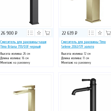
26 900
Р
22 639
Р
Смеситель для раковины-чаши
Смеситель для раковины Timo
Timo Briana 7111/03F черный
Selene 2061/17F золото
Высота излива
: 26 см
Высота излива
: 12 см
Длина излива
: 16 см
Длина излива
: 11 см
Монтаж
: на раковину
Монтаж
: на раковину
Тип излива
: литой
Тип излива
: литой
Управление
: однорычажное
Управление
: однорычажное
Цвет смесителя
: черный
Цвет смесителя
: золото