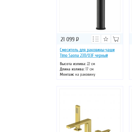
21 099
Р
Смеситель для раковины-чаши
Timo Saona 2311/03F черный
Высота излива
: 22 см
Длина излива
: 17 см
Монтаж
: на раковину
Тип излива
: литой
Управление
: однорычажное
Цвет смесителя
: черный