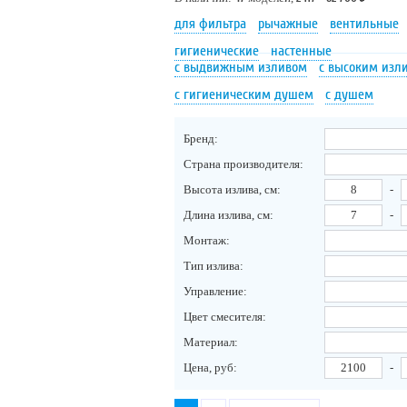
для фильтра
рычажные
вентильные
гигиенические
настенные
с выдвижным изливом
с высоким изл
с гигиеническим душем
с душем
Бренд:
Страна производителя:
Высота излива, см:
-
Длина излива, см:
-
Монтаж:
Тип излива:
Управление:
Цвет смесителя:
Материал:
Цена, руб:
-