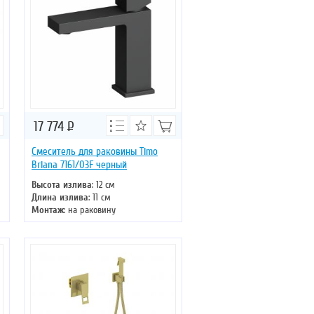
17 774
Р
Смеситель для раковины Timo
Briana 7161/03F черный
Высота излива
: 12 см
Длина излива
: 11 см
Монтаж
: на раковину
Тип излива
: литой
Управление
: однорычажное
Цвет смесителя
: черный