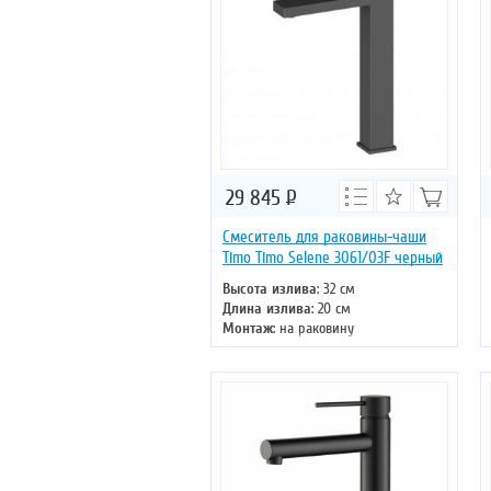
29 845
Р
Смеситель для раковины-чаши
Timo Timo Selene 3061/03F черный
Высота излива
: 32 см
Длина излива
: 20 см
Монтаж
: на раковину
Тип излива
: литой
Управление
: однорычажное
Цвет смесителя
: черный