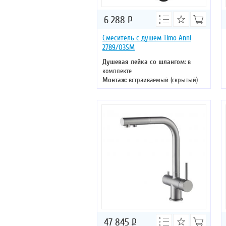
6 288
Р
Смеситель с душем Timo Anni
2789/03SM
Душевая лейка со шлангом
: в
комплекте
Монтаж
: встраиваемый (скрытый)
Управление
: однорычажное
Цвет смесителя
: черный
Материал
: латунь
47 845
Р