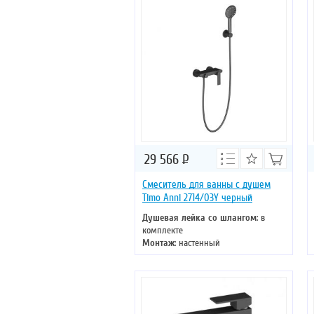
Управление
: однорычажное
Цвет смесителя
: черный
29 566
Р
Смеситель для ванны с душем
Timo Anni 2714/03Y черный
Душевая лейка со шлангом
: в
комплекте
Монтаж
: настенный
Управление
: однорычажное
Цвет смесителя
: черный
Материал
: латунь