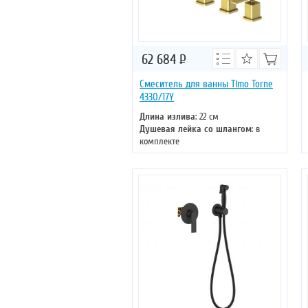
62 684
Р
Смеситель для ванны Timo Torne
4330/17Y
Длина излива
: 22 см
Душевая лейка со шлангом
: в
комплекте
Монтаж
: встраиваемый (скрытый)
Тип излива
: литой
Управление
: однорычажное
Цвет смесителя
: золото