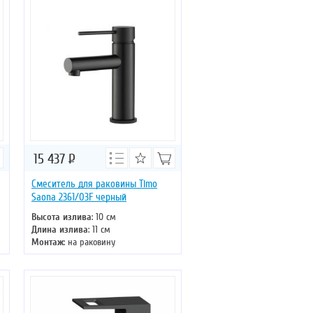
15 437
Р
Смеситель для раковины Timo
Saona 2361/03F черный
Высота излива
: 10 см
Длина излива
: 11 см
Монтаж
: на раковину
Тип излива
: литой
Управление
: однорычажное
Цвет смесителя
: черный