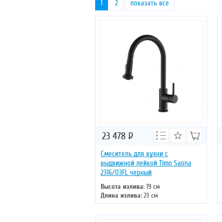
1
2
показать все
23 478
Р
Смеситель для кухни с
выдвижной лейкой Timo Saona
2316/03FL черный
Высота излива
: 19 см
Длина излива
: 23 см
Монтаж
: на кухонную мойку
Тип излива
: поворотный