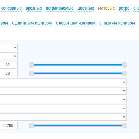
сенсорные
врезные
встраиваемые
цветные
матовые
ретро
с 
ивом
с длинным изливом
с коротким изливом
с низким изливом