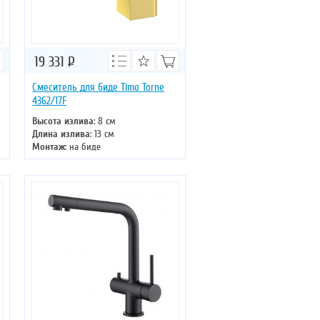
19 331
Р
Смеситель для биде Timo Torne
4362/17F
Высота излива
: 8 см
Длина излива
: 13 см
Монтаж
: на биде
Тип излива
: литой
Управление
: однорычажное
Цвет смесителя
: золото