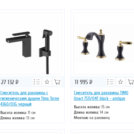
27 132
Р
11 995
Р
Смеситель для раковины с
Смеситель для раковины TIMO
гигиеническим душем Timo Torne
Unari 7511/04F black - antique
4360/03G черный
Высота излива
: 15 см
Длина излива
: 14 см
Высота излива
: 11 см
Монтаж
: на раковину
Длина излива
: 13 см
Тип излива
: литой
Монтаж
: на раковину
Управление
: двухвентильное
Тип излива
: литой
Цвет смесителя
: черный