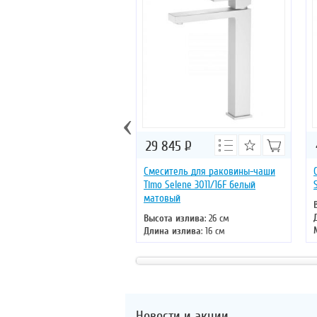
‹
29 845
Р
Смеситель для раковины-чаши
Timo Selene 3011/16F белый
матовый
Высота излива
: 26 см
Длина излива
: 16 см
Монтаж
: на раковину
Тип излива
: литой
Управление
: однорычажное
Цвет смесителя
: белый
Новости и акции