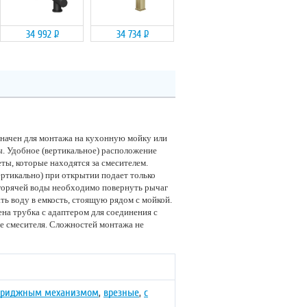
34 992
Р
34 734
Р
значен для монтажа на кухонную мойку или
ы. Удобное (вертикальное) расположение
еты, которые находятся за смесителем.
ертикально) при открытии подает только
 горячей воды необходимо повернуть рычаг
ть воду в емкость, стоящую рядом с мойкой.
на трубка с адаптером для соединения с
е смесителя. Сложностей монтажа не
ртриджным механизмом
,
врезные
,
с