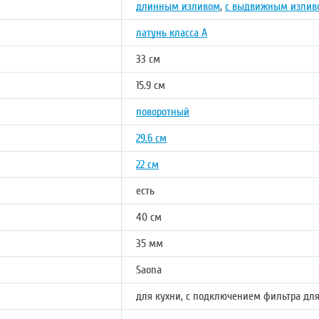
длинным изливом
,
с выдвижным излив
латунь класса А
33 см
15.9 см
поворотный
29.6 см
22 см
есть
40 см
35 мм
Saona
для кухни, с подключением фильтра для