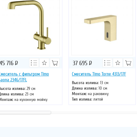
45 716
Р
37 695
Р
Смеситель с фильтром Timo
Смеситель Timo Torne 4313/17F
Saona 2346/17FL
Высота излива
: 13 см
Длина излива
: 10 см
Высота излива
: 29 см
Монтаж
: на раковину
Длина излива
: 23 см
Тип излива
: литой
Монтаж
: на кухонную мойку
Управление
: однорычажное
Тип излива
: поворотный
Цвет смесителя
: золото
Управление
: однорычажное
Цвет смесителя
: золото