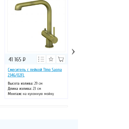
›
41 165
Р
37 307
Р
Смеситель с лейкой Timo Saona
Смеситель с лейкой Timo Sao
2346/02FL
2346/00FL
Высота излива
: 29 см
Высота излива
: 29 см
Длина излива
: 23 см
Длина излива
: 23 см
Монтаж
: на кухонную мойку
Монтаж
: на кухонную мойку
Тип излива
: поворотный
Тип излива
: поворотный
Управление
: однорычажное
Управление
: однорычажное
Цвет смесителя
: золото
Цвет смесителя
: хром