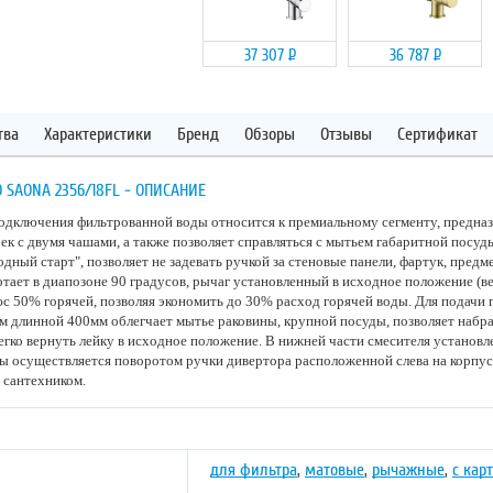
37 307
Р
36 787
Р
тва
Характеристики
Бренд
Обзоры
Отзывы
Сертификат
SAONA 2356/18FL - ОПИСАНИЕ
одключения фильтрованной воды относится к премиальному сегменту, предна
ек с двумя чашами, а также позволяет справляться с мытьем габаритной посуд
дный старт", позволяет не задевать ручкой за стеновые панели, фартук, предм
тает в диапозоне 90 градусов, рычаг установленный в исходное положение (в
с 50% горячей, позволяя экономить до 30% расход горячей воды. Для подачи
м длинной 400мм облегчает мытье раковины, крупной посуды, позволяет набра
гко вернуть лейку в исходное положение. В нижней части смесителя установле
ы осуществляется поворотом ручки дивертора расположенной слева на корпус
 сантехником.
для фильтра
,
матовые
,
рычажные
,
с ка