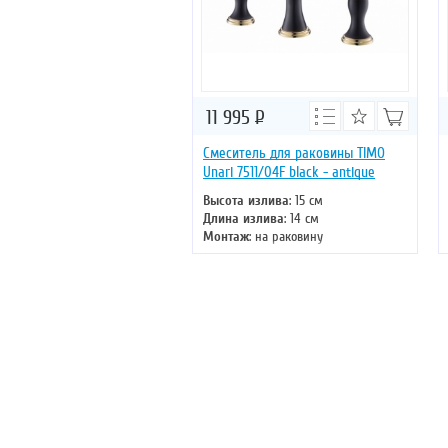
11 995
Р
Смеситель для раковины TIMO
Unari 7511/04F black - antique
Высота излива
: 15 см
Длина излива
: 14 см
Монтаж
: на раковину
Тип излива
: литой
Управление
: двухвентильное
Цвет смесителя
: черный