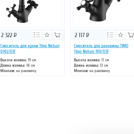
2 322
Р
2 117
Р
Смеситель для кухни Timo Nelson
Смеситель для раковины TIMO
0143/03F
Timo Nelson 1911/03F
Высота излива
: 19 см
Высота излива
: 11 см
Длина излива
: 18 см
Длина излива
: 13 см
Монтаж
: на раковину
Монтаж
: на раковину
Тип излива
: поворотный
Тип излива
: литой
Управление
: двухвентильное
Управление
: двухвентильное
Цвет смесителя
: черный
Цвет смесителя
: черный