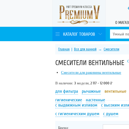
О МАГАЗ
КАТАЛОГ ТОВАРОВ
Главная
|
Все для ванной
→
Смесители
СМЕСИТЕЛИ ВЕНТИЛЬНЫЕ
Смесители для раковины вентильные
В наличии:
3
модели,
2 117 - 12 000
Р
для фильтра
рычажные
вентильные
гигиенические
настенные
с выдвижным изливом
с высоким изл
с гигиеническим душем
с душем
Бренд: