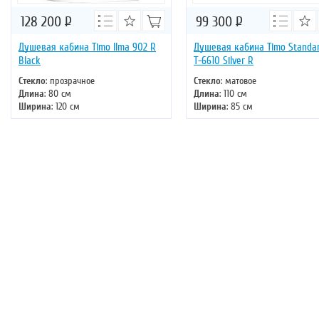
128 200
Р
99 300
Р
Душевая кабина Timo Ilma 902 R
Душевая кабина Timo Standa
Black
Т-6610 Silver R
Стекло
: прозрачное
Стекло
: матовое
Длина
: 80 см
Длина
: 110 см
Ширина
: 120 см
Ширина
: 85 см
Высота
: 222 см
Высота
: 220 см
Форма
: асимметричная
Форма
: асимметричная
Двери
: раздвижные
Двери
: раздвижные