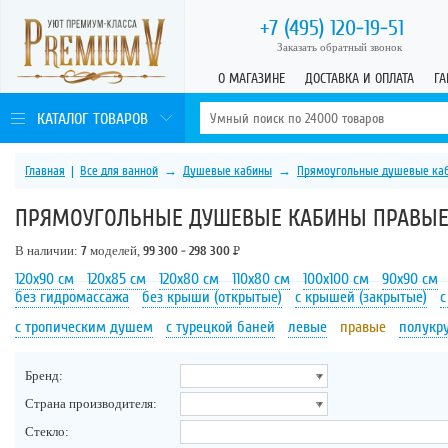
+7 (495)
120-19-51
Заказать обратный звонок
О МАГАЗИНЕ
ДОСТАВКА И ОПЛАТА
ГА
КАТАЛОГ ТОВАРОВ
Главная
|
Все для ванной
→
Душевые кабины
→
Прямоугольные душевые ка
ПРЯМОУГОЛЬНЫЕ ДУШЕВЫЕ КАБИНЫ ПРАВЫ
В наличии:
7
моделей,
99 300 - 298 300
Р
120х90 см
120х85 см
120х80 см
110х80 см
100х100 см
90х90 см
без гидромассажа
без крыши (открытые)
с крышей (закрытые)
с
с тропическим душем
с турецкой баней
левые
правые
полукр
Бренд:
Страна производителя:
Стекло: