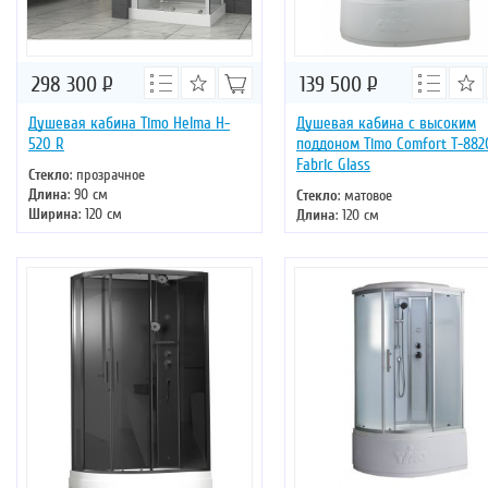
298 300
Р
139 500
Р
Душевая кабина Timo Helma H-
Душевая кабина с высоким
520 R
поддоном Timo Comfort T-882
Fabric Glass
Стекло
: прозрачное
Длина
: 90 см
Стекло
: матовое
Ширина
: 120 см
Длина
: 120 см
Высота
: 220 см
Ширина
: 85 см
Форма
: прямоугольная
Высота
: 220 см
Двери
: раздвижные
Форма
: асимметричная
Двери
: раздвижные