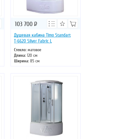
103 700
Р
Душевая кабина Timo Standart
Т-6620 Silver Fabric L
Стекло
: матовое
Длина
: 120 см
Ширина
: 85 см
Высота
: 220 см
Форма
: асимметричная
Двери
: раздвижные