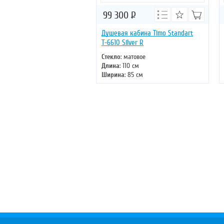
99 300
Р
Душевая кабина Timo Standart
Т-6610 Silver R
Стекло
: матовое
Длина
: 110 см
Ширина
: 85 см
Высота
: 220 см
Форма
: асимметричная
Двери
: раздвижные