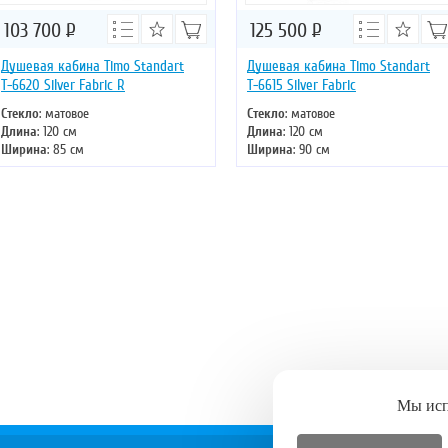
103 700
Р
125 500
Р
Душевая кабина Timo Standart
Душевая кабина Timo Standart
Т-6620 Silver Fabric R
Т-6615 Silver Fabric
Стекло
: матовое
Стекло
: матовое
Длина
: 120 см
Длина
: 120 см
Ширина
: 85 см
Ширина
: 90 см
Высота
: 220 см
Высота
: 220 см
Форма
: асимметричная
Форма
: прямоугольная
Двери
: раздвижные
Двери
: раздвижные
Мы ис