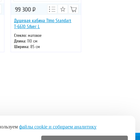
99 300
Р
Душевая кабина Timo Standart
Т-6610 Silver L
Стекло
: матовое
Длина
: 110 см
Ширина
: 85 см
Высота
: 220 см
Форма
: асимметричная
Двери
: раздвижные
пользуем
файлы cookie и собираем аналитику