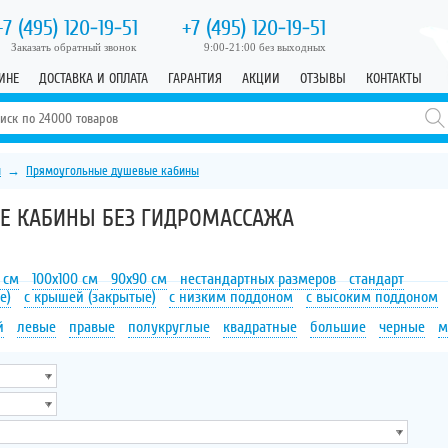
+7 (495)
120-19-51
+7 (495)
120-19-51
Заказать обратный звонок
9:00-21:00 без выходных
ИНЕ
ДОСТАВКА И ОПЛАТА
ГАРАНТИЯ
АКЦИИ
ОТЗЫВЫ
КОНТАКТЫ
ы
→
Прямоугольные душевые кабины
Е КАБИНЫ БЕЗ ГИДРОМАССАЖА
 см
100х100 см
90х90 см
нестандартных размеров
стандарт
е)
с крышей (закрытые)
с низким поддоном
с высоким поддоном
й
левые
правые
полукруглые
квадратные
большие
черные
м