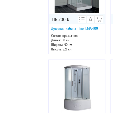
116 200
Р
Душевая кабина Timo ILMA-109
Стекло
: прозрачное
Длина
: 90 см
Ширина
: 90 см
Высота
: 223 см
Форма
: квадратная
Двери
: раздвижные