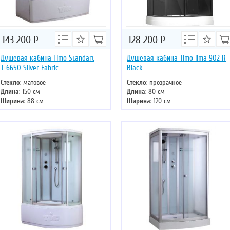
143 200
Р
128 200
Р
Душевая кабина Timo Standart
Душевая кабина Timo Ilma 902 R
Т-6650 Silver Fabric
Black
Стекло
: матовое
Стекло
: прозрачное
Длина
: 150 см
Длина
: 80 см
Ширина
: 88 см
Ширина
: 120 см
Высота
: 220 см
Высота
: 222 см
Форма
: прямоугольная
Форма
: асимметричная
Двери
: раздвижные
Двери
: раздвижные