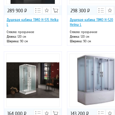
289 900
Р
298 300
Р
Душевая кабина TIMO H-515 Helka
Душевая кабина TIMO H-520
L
Helma L
Стекло
: прозрачное
Стекло
: прозрачное
Длина
: 120 см
Длина
: 120 см
Ширина
: 90 см
Ширина
: 90 см
Высота
: 220 см
Высота
: 220 см
Форма
: прямоугольная
Форма
: прямоугольная
Двери
: раздвижные
Двери
: раздвижные
164 000
Р
143 200
Р