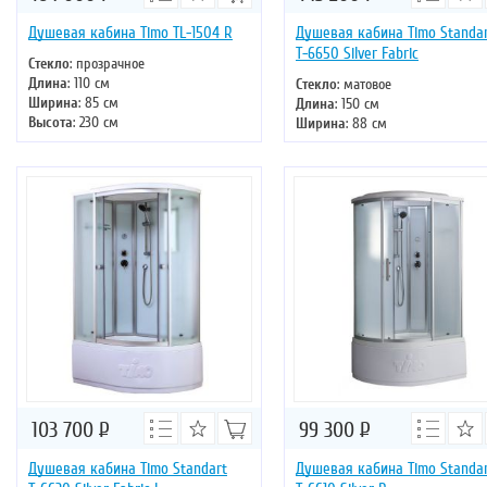
Душевая кабина Timo TL-1504 R
Душевая кабина Timo Standa
Т-6650 Silver Fabric
Стекло
: прозрачное
Длина
: 110 см
Стекло
: матовое
Ширина
: 85 см
Длина
: 150 см
Высота
: 230 см
Ширина
: 88 см
Форма
: прямоугольная
Высота
: 220 см
Двери
: раздвижные
Форма
: прямоугольная
Двери
: раздвижные
103 700
Р
99 300
Р
Душевая кабина Timo Standart
Душевая кабина Timo Standa