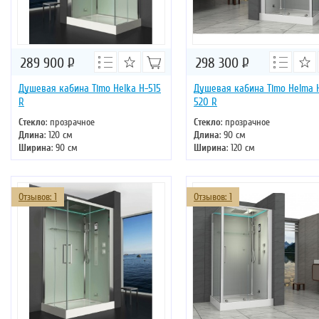
289 900
Р
298 300
Р
Душевая кабина Timo Helka H-515
Душевая кабина Timo Helma 
R
520 R
Стекло
: прозрачное
Стекло
: прозрачное
Длина
: 120 см
Длина
: 90 см
Ширина
: 90 см
Ширина
: 120 см
Высота
: 220 см
Высота
: 220 см
Форма
: прямоугольная
Форма
: прямоугольная
Двери
: раздвижные
Двери
: раздвижные
Отзывов: 1
Отзывов: 1