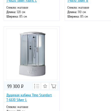
Т-6620 Silver Fabric L
Т-6610 Silver R
Стекло
: матовое
Стекло
: матовое
Длина
: 120 см
Длина
: 110 см
Ширина
: 85 см
Ширина
: 85 см
Высота
: 220 см
Высота
: 220 см
Форма
: асимметричная
Форма
: асимметричная
Двери
: раздвижные
Двери
: раздвижные
99 300
Р
Душевая кабина Timo Standart
Т-6610 Silver L
Стекло
: матовое