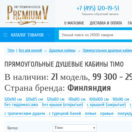
+7 (495)
120-19-51
Заказать обратный звонок
О МАГАЗИНЕ
ДОСТАВКА И ОПЛАТА
ГА
КАТАЛОГ ТОВАРОВ
Timo
|
Все для ванной
→
Душевые кабины
→
Прямоугольные душевые кабин
ПРЯМОУГОЛЬНЫЕ ДУШЕВЫЕ КАБИНЫ TIMO
В наличии:
21
модель,
99 300 - 2
Страна бренда:
Финляндия
120х90 см
120х85 см
120х80 см
110х80 см
100х100 см
90х90 см
без гидромассажа
без крыши (открытые)
с крышей (закрытые)
с
с тропическим душем
с турецкой баней
левые
правые
полукр
Timo
Бренд: