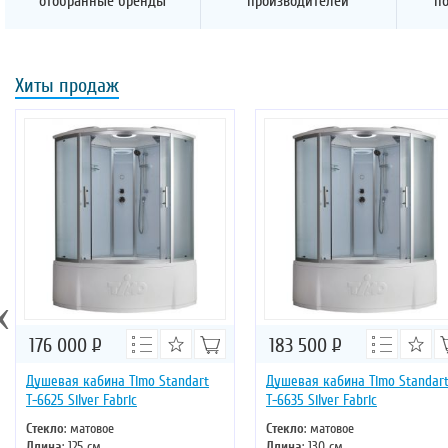
отобранные бренды
производителей
п
Хиты продаж
‹
176 000
Р
183 500
Р
Душевая кабина Timo Standart
Душевая кабина Timo Standar
Т-6625 Silver Fabric
Т-6635 Silver Fabric
Стекло
: матовое
Стекло
: матовое
Длина
: 125 см
Длина
: 130 см