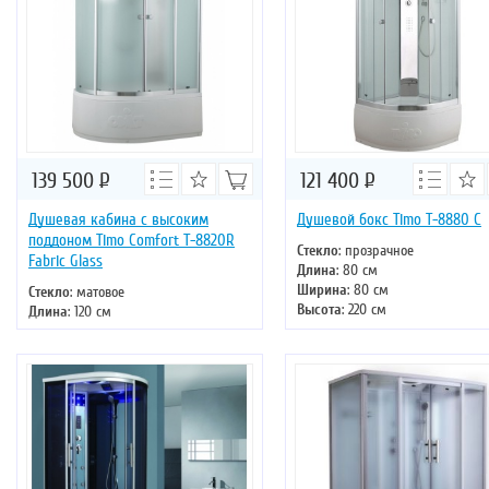
139 500
Р
121 400
Р
Душевая кабина с высоким
Душевой бокс Timo T-8880 C
поддоном Timo Comfort T-8820R
Стекло
: прозрачное
Fabric Glass
Длина
: 80 см
Ширина
: 80 см
Стекло
: матовое
Высота
: 220 см
Длина
: 120 см
Форма
: четверть круга
Ширина
: 85 см
Двери
: раздвижные
Высота
: 220 см
Форма
: асимметричная
Двери
: раздвижные