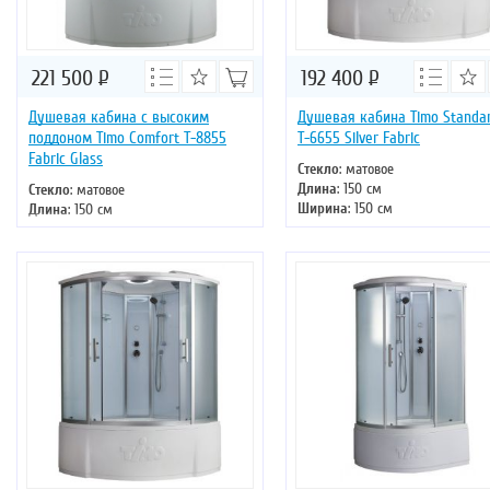
221 500
Р
192 400
Р
Душевая кабина с высоким
Душевая кабина Timo Standa
поддоном Timo Comfort Т-8855
Т-6655 Silver Fabric
Fabric Glass
Стекло
: матовое
Длина
: 150 см
Стекло
: матовое
Ширина
: 150 см
Длина
: 150 см
Высота
: 220 см
Ширина
: 150 см
Форма
: четверть круга
Высота
: 220 см
Двери
: раздвижные
Форма
: четверть круга
Двери
: раздвижные