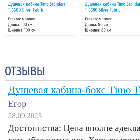
Душевая кабина Timo Standart
Душевая кабина Timo Standa
Т-6600 Silver Fabric
Т-6680 Silver Fabric
Стекло
: матовое
Стекло
: матовое
Длина
: 100 см
Длина
: 80 см
Ширина
: 100 см
Ширина
: 80 см
Высота
: 220 см
Высота
: 220 см
Форма
: четверть круга
Форма
: четверть круга
Двери
: раздвижные
Двери
: раздвижные
ОТЗЫВЫ
Душевая кабина-бокс Timo T
Егор
28.09.2025
Достоинства: Цена вполне адеква
есть абсолютно все. Хоть гидром