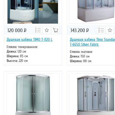
120 000
Р
143 200
Р
Душевая кабина TIMO T-1120 L
Душевая кабина Timo Standa
Т-6650 Silver Fabric
Стекло
: тонированное
Длина
: 120 см
Стекло
: матовое
Ширина
: 85 см
Длина
: 150 см
Высота
: 220 см
Ширина
: 88 см
Форма
: асимметричная
Высота
: 220 см
Двери
: раздвижные
Форма
: прямоугольная
Двери
: раздвижные