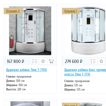
Двери
: раздвижные
Двери
: раздвижные
Отзывов: 4
Отзывов: 1
167 800
Р
274 600
Р
Душевая кабина Timo T-7700
Душевая кабина-бокс преми
класса Timo T-7735
Стекло
: прозрачное
Длина
: 100 см
Стекло
: прозрачное
Ширина
: 100 см
Длина
: 135 см
Высота
: 220 см
Ширина
: 135 см
Форма
: четверть круга
Высота
: 220 см
Двери
: раздвижные
Форма
: четверть круга
Двери
: раздвижные
Отзывов: 1