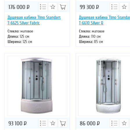
176 000
Р
99 300
Р
Душевая кабина Timo Standart
Душевая кабина Timo Standa
Т-6625 Silver Fabric
Т-6610 Silver R
Стекло
: матовое
Стекло
: матовое
Длина
: 125 см
Длина
: 110 см
Ширина
: 125 см
Ширина
: 85 см
Высота
: 220 см
Высота
: 220 см
Форма
: четверть круга
Форма
: асимметричная
Двери
: раздвижные
Двери
: раздвижные
93 100
Р
86 000
Р