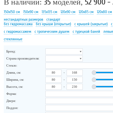
В наличии:
35
моделей,
52 900 -
150х150 см
150х90 см
135х135 см
120х90 см
120х85 см
120х80 см
нестандартных размеров
стандарт
без гидромассажа
без крыши (открытые)
с крышей (закрытые)
с
с гидромассажем
с тропическим душем
с турецкой баней
левы
стеклянные
Бренд:
Страна производителя:
Стекло:
Длина, см:
-
Ширина, см:
-
Высота, см:
-
Форма:
Двери:
Поддон: