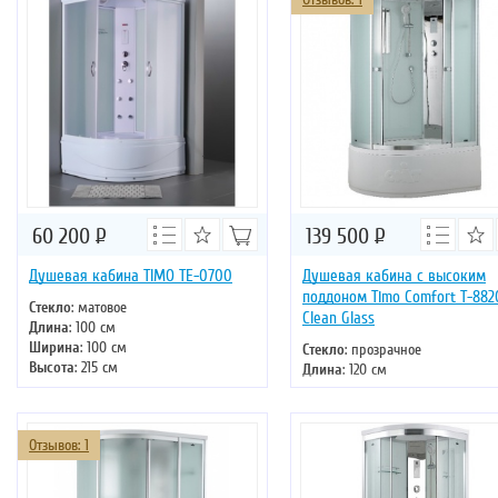
60 200
Р
139 500
Р
Душевая кабина TIMO TE-0700
Душевая кабина с высоким
поддоном Timo Comfort T-882
Стекло
: матовое
Clean Glass
Длина
: 100 см
Ширина
: 100 см
Стекло
: прозрачное
Высота
: 215 см
Длина
: 120 см
Форма
: четверть круга
Ширина
: 85 см
Двери
: раздвижные
Высота
: 220 см
Форма
: асимметричная
Отзывов: 1
Двери
: раздвижные