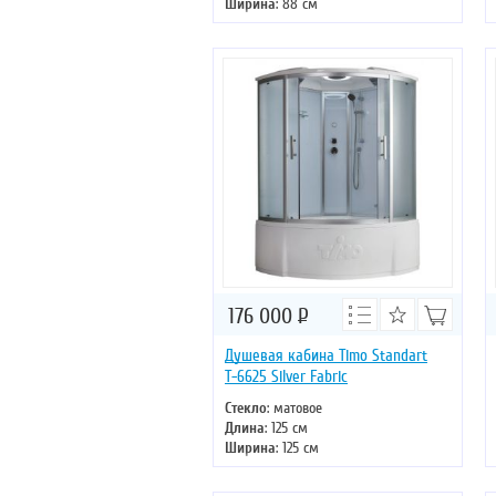
Ширина
: 88 см
Высота
: 220 см
Форма
: прямоугольная
Двери
: раздвижные
176 000
Р
Душевая кабина Timo Standart
Т-6625 Silver Fabric
Стекло
: матовое
Длина
: 125 см
Ширина
: 125 см
Высота
: 220 см
Форма
: четверть круга