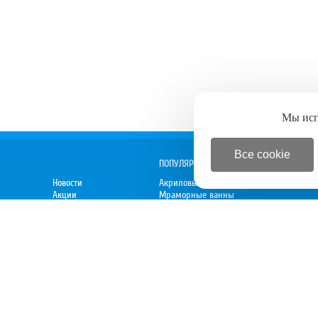
Мы ис
Все cookie
ПОПУЛЯРНОЕ
Новости
Акриловые ванны
Акции
Мраморные ванны
Спецпредложения
Душевые кабины
 директору
Новинки
Мебель для ванной
Электрокамины
Вытяжки
Духовки
Варочные панели