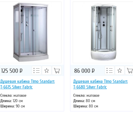
Двери
: раздвижные
Двери
: раздвижные
125 500
Р
86 000
Р
Душевая кабина Timo Standart
Душевая кабина Timo Standart
Т-6615 Silver Fabric
Т-6680 Silver Fabric
Стекло
: матовое
Стекло
: матовое
Длина
: 120 см
Длина
: 80 см
Ширина
: 90 см
Ширина
: 80 см
Высота
: 220 см
Высота
: 220 см
Форма
: прямоугольная
Форма
: четверть круга
Двери
: раздвижные
Двери
: раздвижные