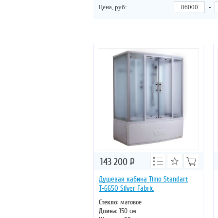
Цена, руб:
-
143 200
Р
Душевая кабина Timo Standart
Т-6650 Silver Fabric
Стекло
: матовое
Длина
: 150 см