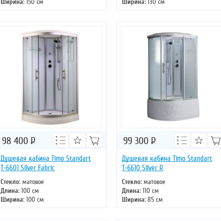
Ширина
: 150 см
Ширина
: 130 см
Высота
: 220 см
Высота
: 220 см
Форма
: четверть круга
Форма
: четверть круга
Двери
: раздвижные
Двери
: раздвижные
98 400
Р
99 300
Р
Душевая кабина Timo Standart
Душевая кабина Timo Standart
Т-6601 Silver Fabric
Т-6610 Silver R
Стекло
: матовое
Стекло
: матовое
Длина
: 100 см
Длина
: 110 см
Ширина
: 100 см
Ширина
: 85 см
Высота
: 220 см
Высота
: 220 см
Форма
: четверть круга
Форма
: асимметричная