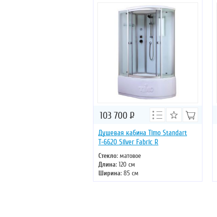
Двери
: раздвижные
103 700
Р
Душевая кабина Timo Standart
Т-6620 Silver Fabric R
Стекло
: матовое
Длина
: 120 см
Ширина
: 85 см
Высота
: 220 см
Форма
: асимметричная
Двери
: раздвижные