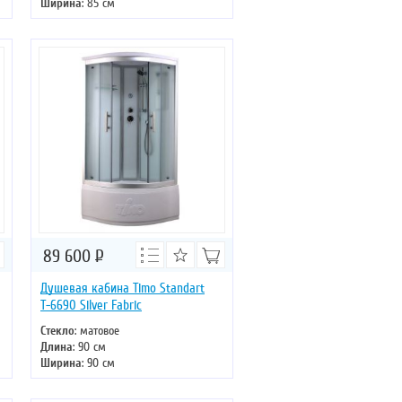
Ширина
: 85 см
Высота
: 220 см
Форма
: асимметричная
Двери
: раздвижные
89 600
Р
Душевая кабина Timo Standart
Т-6690 Silver Fabric
Стекло
: матовое
Длина
: 90 см
Ширина
: 90 см
Высота
: 220 см
Форма
: четверть круга