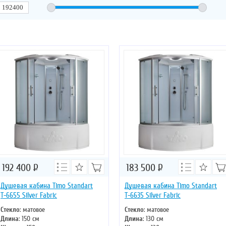
192 400
Р
183 500
Р
Душевая кабина Timo Standart
Душевая кабина Timo Standart
Т-6655 Silver Fabric
Т-6635 Silver Fabric
Стекло
: матовое
Стекло
: матовое
Длина
: 150 см
Длина
: 130 см