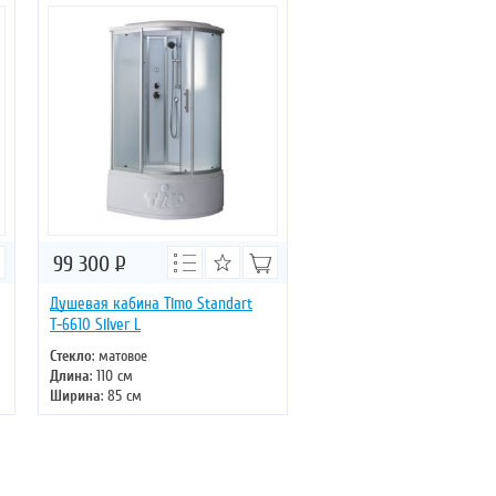
Двери
: раздвижные
99 300
Р
Душевая кабина Timo Standart
Т-6610 Silver L
Стекло
: матовое
Длина
: 110 см
Ширина
: 85 см
Высота
: 220 см
Форма
: асимметричная
Двери
: раздвижные