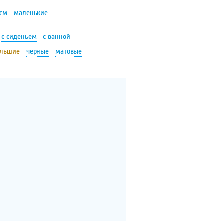
 см
маленькие
с сиденьем
с ванной
льшие
черные
матовые