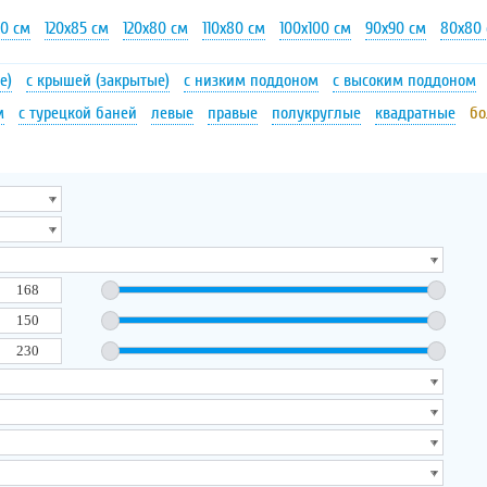
90 см
120х85 см
120х80 см
110х80 см
100х100 см
90х90 см
80х80
е)
с крышей (закрытые)
с низким поддоном
с высоким поддоном
м
с турецкой баней
левые
правые
полукруглые
квадратные
бо