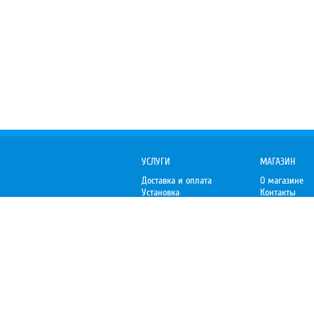
УСЛУГИ
МАГАЗИН
Доставка и оплата
О магазине
Установка
Контакты
Гарантия
Отзывы
Организациям
Пожаловаться
Premium-V.ru
– Уют премиум-класса
© 2010-2026 Premium-V.ru