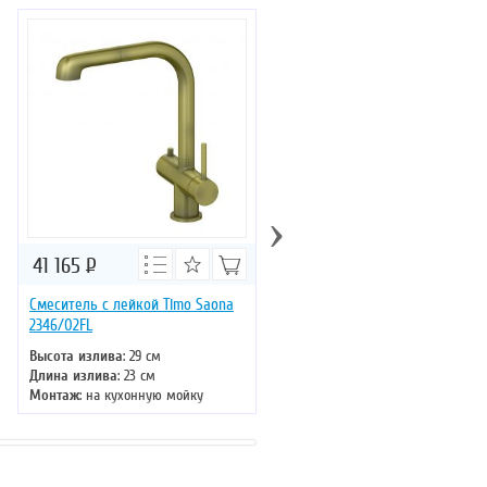
›
41 165
Р
37 307
Р
Смеситель с лейкой Timo Saona
Смеситель с лейкой Timo Sao
2346/02FL
2346/00FL
Высота излива
: 29 см
Высота излива
: 29 см
Длина излива
: 23 см
Длина излива
: 23 см
Монтаж
: на кухонную мойку
Монтаж
: на кухонную мойку
Тип излива
: поворотный
Тип излива
: поворотный
Управление
: однорычажное
Управление
: однорычажное
Цвет смесителя
: золото
Цвет смесителя
: хром