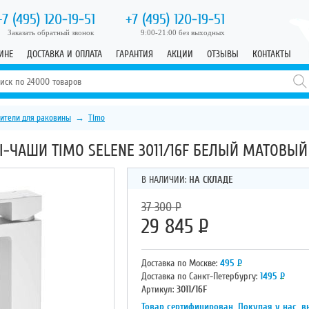
+7 (495)
120-19-51
+7 (495)
120-19-51
Заказать обратный звонок
9:00-21:00 без выходных
ИНЕ
ДОСТАВКА И ОПЛАТА
ГАРАНТИЯ
АКЦИИ
ОТЗЫВЫ
КОНТАКТЫ
ители для раковины
→
Timo
-ЧАШИ TIMO SELENE 3011/16F БЕЛЫЙ МАТОВЫЙ
В НАЛИЧИИ:
НА СКЛАДЕ
37 300
Р
29 845
Р
Доставка по Москве:
495
Р
Доставка по Санкт-Петербургу:
1495
Р
Артикул:
3011/16F
Товар сертифицирован. Покупая у нас, в