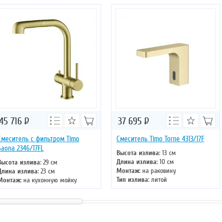
45 716
Р
37 695
Р
Смеситель с фильтром Timo
Смеситель Timo Torne 4313/17F
Saona 2346/17FL
Высота излива
: 13 см
Длина излива
: 10 см
Высота излива
: 29 см
Монтаж
: на раковину
Длина излива
: 23 см
Тип излива
: литой
Монтаж
: на кухонную мойку
Управление
: однорычажное
Тип излива
: поворотный
Цвет смесителя
: золото
Управление
: однорычажное
Цвет смесителя
: золото