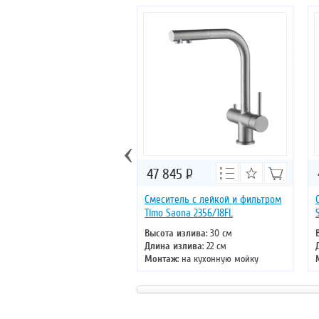
‹
47 845
Р
Смеситель с лейкой и фильтром
Timo Saona 2356/18FL
Высота излива
: 30 см
Длина излива
: 22 см
Монтаж
: на кухонную мойку
Тип излива
: поворотный
Управление
: однорычажное
Цвет смесителя
: черное золото