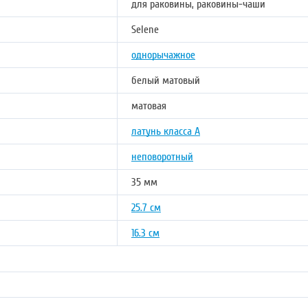
для раковины, раковины-чаши
Selene
однорычажное
белый матовый
матовая
латунь класса А
неповоротный
35 мм
25.7 см
16.3 см