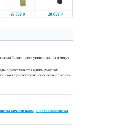
28 069
Р
28 069
Р
сители белого цвета универсальны и могут
воды осуществляется одним рычагом.
озникает при установке смесителя опытным
джным механизмом
,
с фиксированным