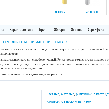
31 108
Р
28 097
Р
тва
Характеристики
Бренд
Обзоры
Отзывы
Сертификат
ELENE 3011/16F БЕЛЫЙ МАТОВЫЙ - ОПИСАНИЕ
 элегантности и современного подхода, он выразителен и аристократичен. Сме
азных цветов.
ля настольных раковин с глубокой чашей. Регулировка температуры и напора 
ет ремонта ввиду отсутствия подвижного механизма. Сложностей монтажа не в
ию по монтажу и эксплуатации.
а них практически не видны водяные разводы.
цветные
,
матовые
,
рычажные
,
с картри
изливом
,
с высоким изливом