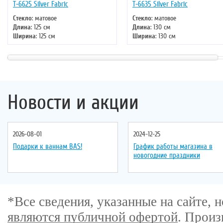
Т-6625 Silver Fabric
Т-6635 Silver Fabric
Стекло
: матовое
Стекло
: матовое
Длина
: 125 см
Длина
: 130 см
Ширина
: 125 см
Ширина
: 130 см
Высота
: 220 см
Высота
: 220 см
Форма
: четверть круга
Форма
: четверть круга
Двери
: раздвижные
Двери
: раздвижные
Новости и акции
2026-08-01
2024-12-25
Подарки к ваннам BAS!
График работы магазина в
новогодние праздники
*Все сведения, указанные на сайте,
являются публичной офертой
. Произ