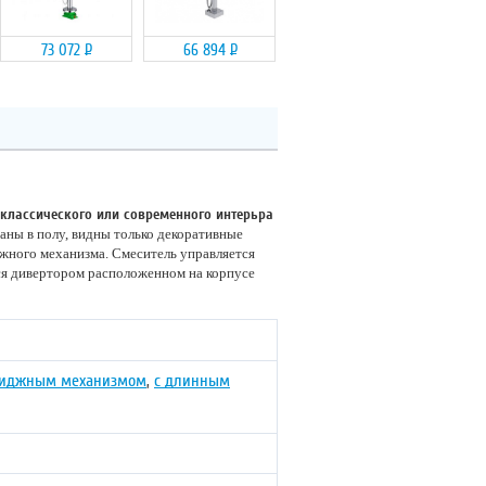
73 072
Р
66 894
Р
классического или современного интерьра
аны в полу, видны только декоративные
ижного механизма. Смеситель управляется
ся дивертором расположенном на корпусе
риджным механизмом
,
с длинным