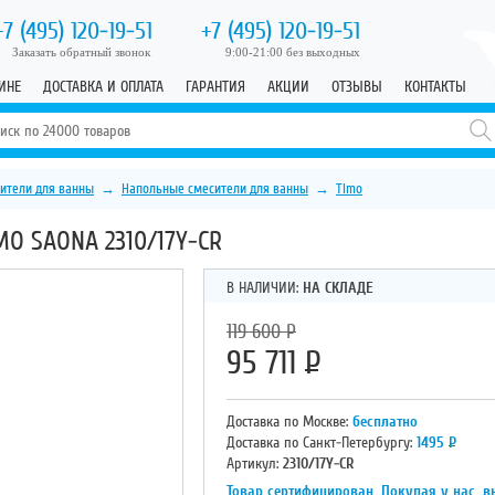
+7 (495)
120-19-51
+7 (495)
120-19-51
Заказать обратный звонок
9:00-21:00 без выходных
ИНЕ
ДОСТАВКА И ОПЛАТА
ГАРАНТИЯ
АКЦИИ
ОТЗЫВЫ
КОНТАКТЫ
ители для ванны
→
Напольные смесители для ванны
→
Timo
O SAONA 2310/17Y-CR
В НАЛИЧИИ:
НА СКЛАДЕ
119 600
Р
95 711
Р
Доставка по Москве:
бесплатно
Доставка по Санкт-Петербургу:
1495
Р
Артикул:
2310/17Y-CR
Товар сертифицирован. Покупая у нас, в