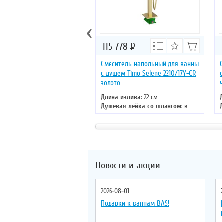
‹
115 778
Р
Смеситель напольный для ванны
с душем Timo Selene 2210/17Y-CR
золото
Длина излива
: 22 см
Душевая лейка со шлангом
: в
комплекте
Монтаж
: напольный
Управление
: однорычажное
Цвет смесителя
: золото
Материал
: латунь
Новости и акции
2026-08-01
Подарки к ваннам BAS!