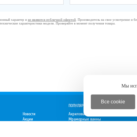
ционный характер и
не являются публичной офертой
. Производитель на свое усмотрение и 
 технические характеристики модели. Проверяйте в момент получения товара.
Мы ис
Все cookie
ПОПУЛЯРНОЕ
Новости
Акриловые ванны
Акции
Мраморные ванны
Спецпредложения
Душевые кабины
 директору
Новинки
Мебель для ванной
Электрокамины