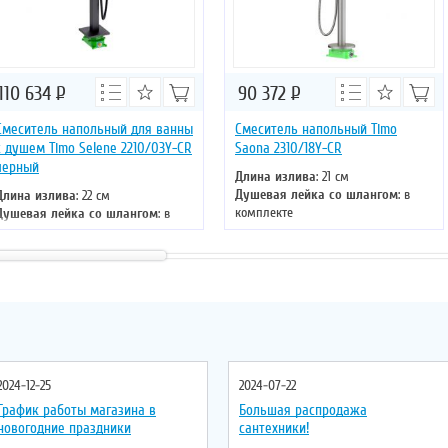
110 634
Р
90 372
Р
Смеситель напольный для ванны
Смеситель напольный Timo
с душем Timo Selene 2210/03Y-CR
Saona 2310/18Y-CR
черный
Длина излива
: 21 см
Душевая лейка со шлангом
: в
Длина излива
: 22 см
комплекте
Душевая лейка со шлангом
: в
Монтаж
: напольный
комплекте
Управление
: однорычажное
Монтаж
: напольный
Цвет смесителя
: черное золото
Управление
: однорычажное
Материал
: латунь
Цвет смесителя
: черный
Материал
: латунь
2024-12-25
2024-07-22
График работы магазина в
Большая распродажа
новогодние праздники
сантехники!