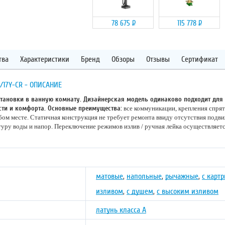
78 675
Р
115 778
Р
тва
Характеристики
Бренд
Обзоры
Отзывы
Сертификат
/17Y-CR - ОПИСАНИЕ
тановки в ванную комнату. Дизайнерская модель одинаково подходит для 
сти и комфорта. Основные преимущества:
все коммуникации, крепления спрят
бом месте. Статичная конструкция не требует ремонта ввиду отсутствия подв
уру воды и напор. Переключение режимов излив / ручная лейка осуществляет
матовые
,
напольные
,
рычажные
,
с карт
изливом
,
с душем
,
с высоким изливом
латунь класса А