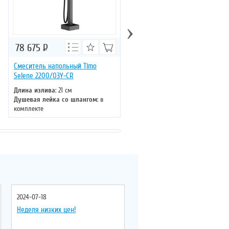
›
78 675
Р
87 480
Р
Смеситель напольный Timo
Смеситель напольный для ва
Selene 2200/03Y-CR
с душем Timo Selene 2210/00Y
CR хром
Длина излива
: 21 см
Душевая лейка со шлангом
: в
Длина излива
: 35 см
комплекте
Душевая лейка со шлангом
: в
Монтаж
: напольный
комплекте
Управление
: однорычажное
Монтаж
: напольный
Цвет смесителя
: черный
Управление
: однорычажное
Материал
: латунь
Цвет смесителя
: хром
Материал
: латунь
2024-07-18
Неделя низких цен!