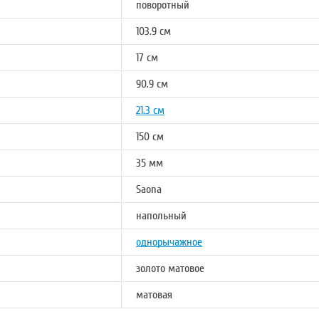
поворотный
103.9 см
17 см
90.9 см
21.3 см
150 см
35 мм
Saona
напольный
однорычажное
золото матовое
матовая