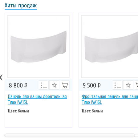
Хиты продаж
‹
8 800
Р
9 500
Р
Панель для ванны фронтальная
Фронтальная панель для ван
Timo IVA15L
Timo IVA16L
Цвет
: белый
Цвет
: белый