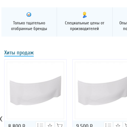
Только тщательно
Специальные цены от
Опы
отобранные бренды
производителей
п
Хиты продаж
‹
8 800
Р
9 500
Р