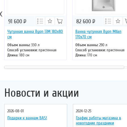
‹
91 600
Р
82 600
Р
Чугунная ванна Byon 13M 180x80
Ванна чугунная Byon Milan
см
170x70 см
Объем ванны
: 330 л
Объем ванны
: 290 л
Способ установки
: пристенная
Способ установки
: пристенная
Длина
: 180 см
Длина
: 170 см
Ширина
: 80 см
Ширина
: 70 см
Цвет
: белый
Цвет
: белый
Форма
: прямоугольная
Форма
: прямоугольная
Новости и акции
2026-08-01
2024-12-25
Подарки к ваннам BAS!
График работы магазина в
новогодние праздники