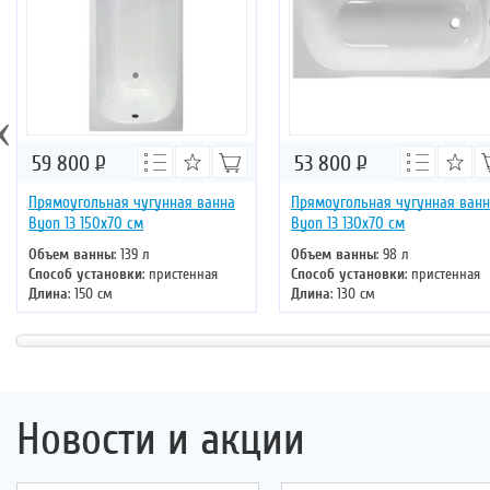
‹
59 800
Р
53 800
Р
Прямоугольная чугунная ванна
Прямоугольная чугунная ван
Byon 13 150x70 см
Byon 13 130x70 см
Объем ванны
: 139 л
Объем ванны
: 98 л
Способ установки
: пристенная
Способ установки
: пристенная
Длина
: 150 см
Длина
: 130 см
Ширина
: 70 см
Ширина
: 70 см
Цвет
: белый
Цвет
: белый
Форма
: прямоугольная
Форма
: прямоугольная
Новости и акции