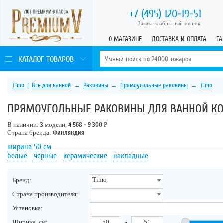
+7 (495)
120-19-51
Заказать обратный звонок
О МАГАЗИНЕ
ДОСТАВКА И ОПЛАТА
ГА
КАТАЛОГ ТОВАРОВ
Timo
|
Все для ванной
→
Раковины
→
Прямоугольные раковины
→
Timo
ПРЯМОУГОЛЬНЫЕ РАКОВИНЫ ДЛЯ ВАННОЙ К
В наличии:
3
модели,
4 568 - 9 300
Р
Страна бренда:
Финляндия
ширина 50 см
белые
черные
керамические
накладные
Timo
Бренд:
Страна производителя:
Установка:
Ширина, см:
-