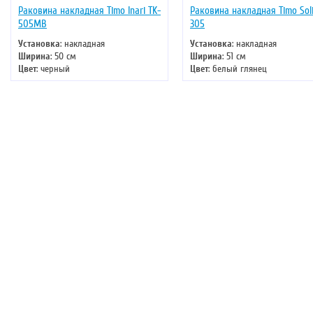
Раковина накладная Timo Inari TK-
Раковина накладная Timo Soli
505МВ
305
Установка
: накладная
Установка
: накладная
Ширина
: 50 см
Ширина
: 51 см
Цвет
: черный
Цвет
: белый глянец
Форма
: прямоугольная, округлая
Форма
: прямоугольная
Материал
: санфаянс
Материал
: санфаянс