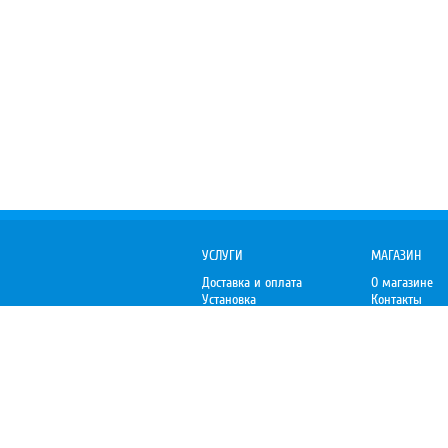
УСЛУГИ
МАГАЗИН
Доставка и оплата
О магазине
Установка
Контакты
Гарантия
Отзывы
Организациям
Пожаловаться
Premium-V.ru
– Уют премиум-класса