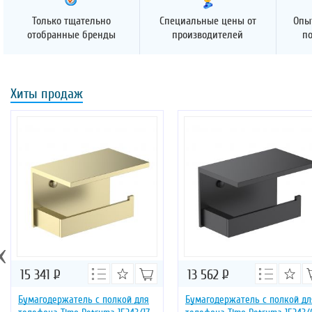
Только тщательно
Специальные цены от
Опы
отобранные бренды
производителей
п
Хиты продаж
‹
15 341
Р
13 562
Р
Бумагодержатель с полкой для
Бумагодержатель с полкой дл