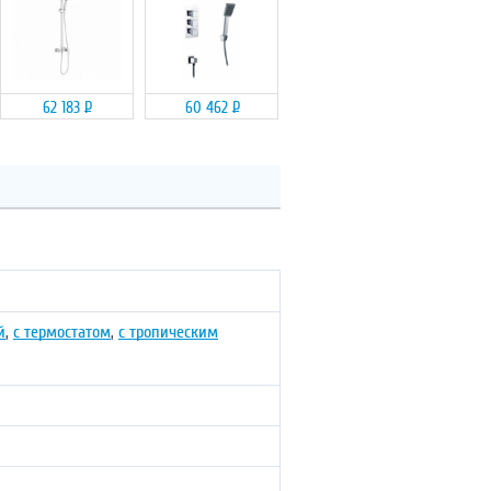
62 183
Р
60 462
Р
й
,
с термостатом
,
с тропическим