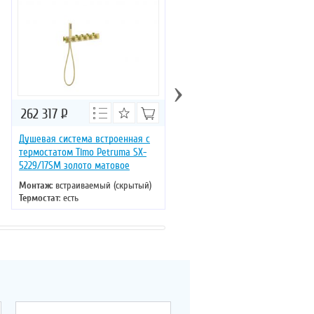
›
262 317
Р
224 116
Р
Душевая система встроенная с
Душевая система встроенная 
термостатом Timo Petruma SX-
термостатом Timo Petruma SX
5229/17SM золото матовое
5229/03SM черный
Монтаж
: встраиваемый (скрытый)
Монтаж
: встраиваемый (скрыты
Термостат
: есть
Термостат
: есть
Цвет
: золото
Цвет
: черный