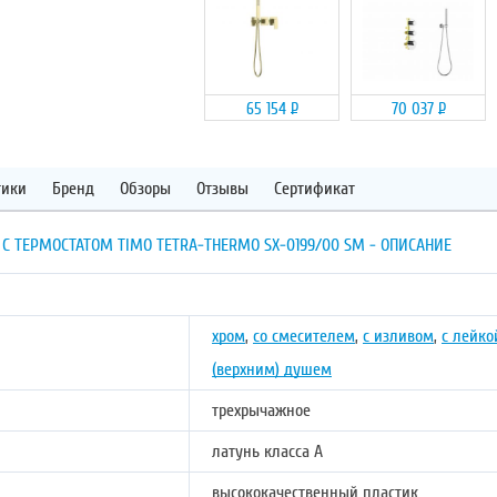
65 154
Р
70 037
Р
тики
Бренд
Обзоры
Отзывы
Сертификат
 ТЕРМОСТАТОМ TIMO TETRA-THERMO SX-0199/00 SM - ОПИСАНИЕ
хром
,
со смесителем
,
с изливом
,
с лейко
(верхним) душем
трехрычажное
латунь класса А
высококачественный пластик