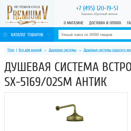
+7 (495)
120-19-51
Заказать обратный звонок
О МАГАЗИНЕ
ДОСТАВКА И ОПЛАТА
ГА
КАТАЛОГ ТОВАРОВ
Timo
|
Все для ванной
→
Душевые системы
→
Душевые системы скрытого мо
ДУШЕВАЯ СИСТЕМА ВСТР
SX-5169/02SM АНТИК