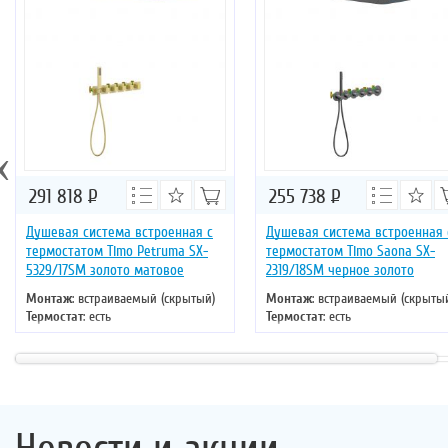
‹
291 818
Р
255 738
Р
Душевая система встроенная с
Душевая система встроенная 
термостатом Timo Petruma SX-
термостатом Timo Saona SX-
5329/17SM золото матовое
2319/18SM черное золото
Монтаж
: встраиваемый (скрытый)
Монтаж
: встраиваемый (скрыты
Термостат
: есть
Термостат
: есть
Цвет
: золото
Цвет
: черное золото