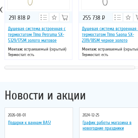
‹
291 818
Р
255 738
Р
Душевая система встроенная с
Душевая система встроенная 
термостатом Timo Petruma SX-
термостатом Timo Saona SX-
5329/17SM золото матовое
2319/18SM черное золото
Монтаж
: встраиваемый (скрытый)
Монтаж
: встраиваемый (скрыты
Термостат
: есть
Термостат
: есть
Цвет
: золото
Цвет
: черное золото
Новости и акции
2026-08-01
2024-12-25
Подарки к ваннам BAS!
График работы магазина в
новогодние праздники