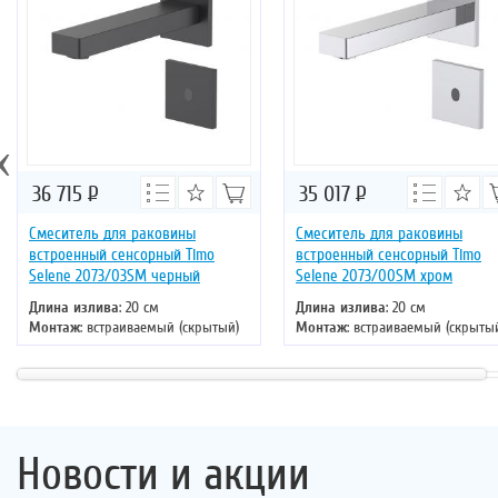
‹
36 715
Р
35 017
Р
Смеситель для раковины
Смеситель для раковины
встроенный сенсорный Timo
встроенный сенсорный Timo
Selene 2073/03SM черный
Selene 2073/00SM хром
Длина излива
: 20 см
Длина излива
: 20 см
Монтаж
: встраиваемый (скрытый)
Монтаж
: встраиваемый (скрыты
Тип излива
: литой
Тип излива
: литой
Управление
: сенсорное
Управление
: сенсорное
Цвет смесителя
: черный
Цвет смесителя
: хром
Материал
: латунь
Материал
: латунь
Новости и акции