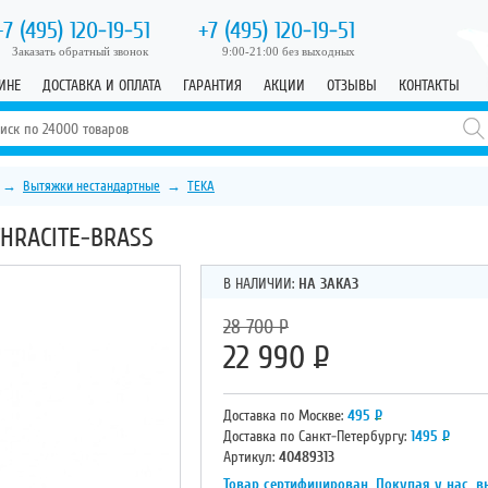
+7 (495)
120-19-51
+7 (495)
120-19-51
Заказать обратный звонок
9:00-21:00 без выходных
ИНЕ
ДОСТАВКА И ОПЛАТА
ГАРАНТИЯ
АКЦИИ
ОТЗЫВЫ
КОНТАКТЫ
→
Вытяжки нестандартные
→
TEKA
HRACITE-BRASS
В НАЛИЧИИ:
НА ЗАКАЗ
28 700
Р
22 990
Р
Доставка по Москве:
495
Р
Доставка по Санкт-Петербургу:
1495
Р
Артикул:
40489313
Товар сертифицирован. Покупая у нас, в