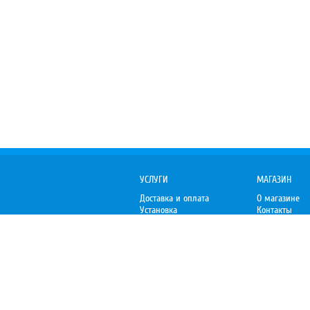
УСЛУГИ
МАГАЗИН
Доставка и оплата
О магазине
Установка
Контакты
Гарантия
Отзывы
Организациям
Пожаловаться
Premium-V.ru
– Уют премиум-класса