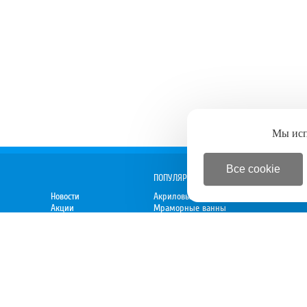
Мы ис
Все cookie
ПОПУЛЯРНОЕ
Новости
Акриловые ванны
Акции
Мраморные ванны
Спецпредложения
Душевые кабины
 директору
Новинки
Мебель для ванной
Электрокамины
Вытяжки
Духовки
Варочные панели