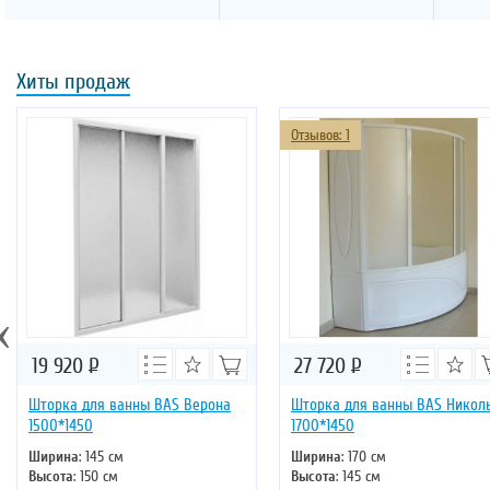
Хиты продаж
Отзывов: 1
‹
19 920
Р
27 720
Р
Шторка для ванны BAS Верона
Шторка для ванны BAS Никол
1500*1450
1700*1450
Ширина
: 145 см
Ширина
: 170 см
Высота
: 150 см
Высота
: 145 см