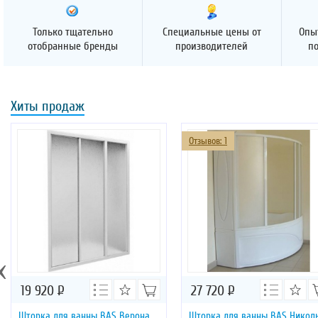
Только тщательно
Специальные цены от
Опы
отобранные бренды
производителей
п
Хиты продаж
Отзывов: 1
‹
19 920
Р
27 720
Р
Шторка для ванны BAS Верона
Шторка для ванны BAS Никол