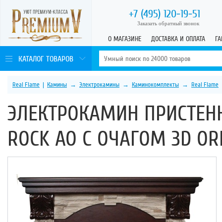
+7 (495)
120-19-51
Заказать обратный звонок
О МАГАЗИНЕ
ДОСТАВКА И ОПЛАТА
ГА
КАТАЛОГ ТОВАРОВ
Real Flame
|
Камины
→
Электрокамины
→
Каминокомплекты
→
Real Flame
ЭЛЕКТРОКАМИН ПРИСТЕНН
ROCK AO С ОЧАГОМ 3D O