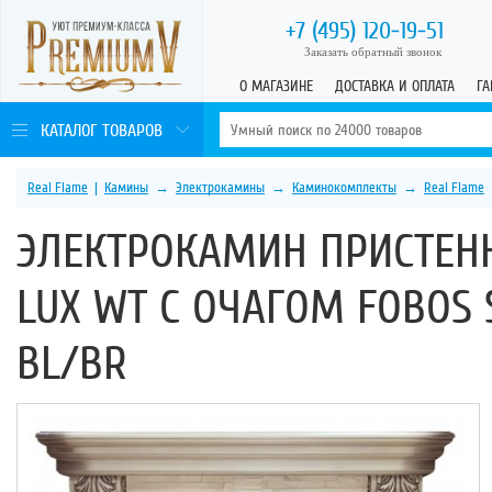
+7 (495)
120-19-51
Заказать обратный звонок
О МАГАЗИНЕ
ДОСТАВКА И ОПЛАТА
ГА
КАТАЛОГ ТОВАРОВ
Real Flame
|
Камины
→
Электрокамины
→
Каминокомплекты
→
Real Flame
ЭЛЕКТРОКАМИН ПРИСТЕНН
LUX WT С ОЧАГОМ FOBOS S
BL/BR