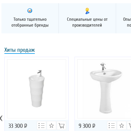
Только тщательно
Специальные цены от
Опы
отобранные бренды
производителей
п
Хиты продаж
‹
33 300
Р
9 300
Р