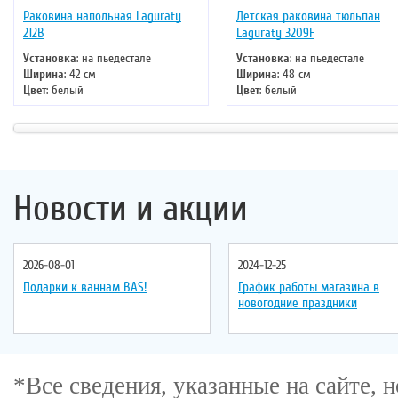
Раковина напольная Laguraty
Детская раковина тюльпан
212B
Laguraty 3209F
Установка
: на пьедестале
Установка
: на пьедестале
Ширина
: 42 см
Ширина
: 48 см
Цвет
: белый
Цвет
: белый
Форма
: круглая
Форма
: овальная
Материал
: санфаянс
Материал
: санфаянс
Новости и акции
2026-08-01
2024-12-25
Подарки к ваннам BAS!
График работы магазина в
новогодние праздники
*Все сведения, указанные на сайте,