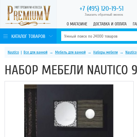
+7 (495)
120-19-51
Заказать обратный звонок
О МАГАЗИНЕ
ДОСТАВКА И ОПЛАТА
ГА
КАТАЛОГ ТОВАРОВ
Nautico
|
Все для ванной
→
Мебель для ванной
→
Наборы мебели
→
Nautico
НАБОР МЕБЕЛИ NAUTICO 9