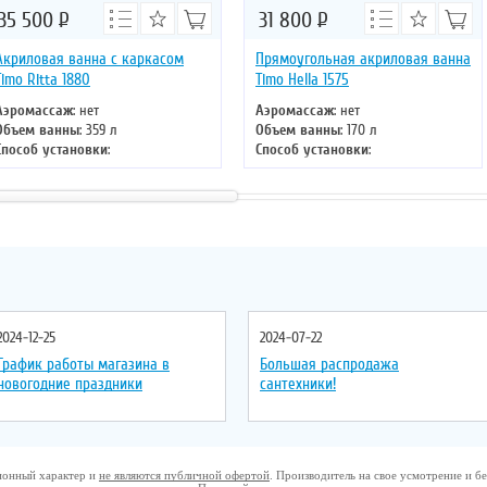
35 500
Р
31 800
Р
Акриловая ванна с каркасом
Прямоугольная акриловая ванна
Timo Ritta 1880
Timo Hella 1575
Аэромассаж
: нет
Аэромассаж
: нет
Объем ванны
: 359 л
Объем ванны
: 170 л
Способ установки
:
Способ установки
:
отдельностоящая
отдельностоящая
Хромотерапия
: нет
Хромотерапия
: нет
Длина
: 180 см
Длина
: 150 см
Ширина
: 80 см
Ширина
: 75 см
2024-12-25
2024-07-22
График работы магазина в
Большая распродажа
новогодние праздники
сантехники!
ционный характер и
не являются публичной офертой
. Производитель на свое усмотрение и 