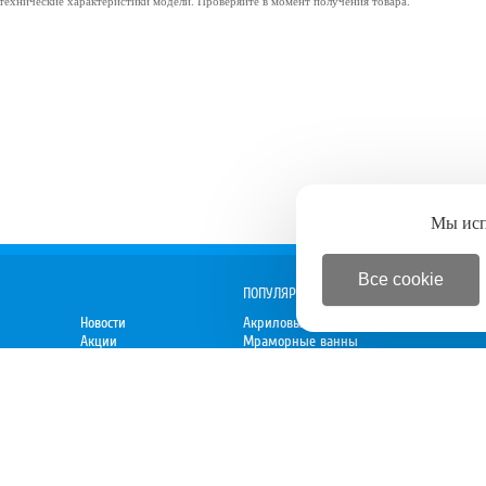
 технические характеристики модели. Проверяйте в момент получения товара.
Мы ис
Все cookie
ПОПУЛЯРНОЕ
Новости
Акриловые ванны
Акции
Мраморные ванны
Спецпредложения
Душевые кабины
 директору
Новинки
Мебель для ванной
Электрокамины
Вытяжки
Духовки
Варочные панели