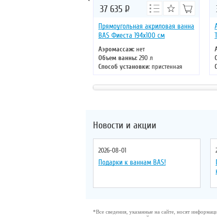
37 635
Р
Прямоугольная акриловая ванна
BAS Фиеста 194х100 см
Аэромассаж
: нет
Объем ванны
: 290 л
Способ установки
: пристенная
Хромотерапия
: нет
Длина
: 194 см
Ширина
: 100 см
Новости и акции
2026-08-01
Подарки к ваннам BAS!
*Все сведения, указанные на сайте, носят информа