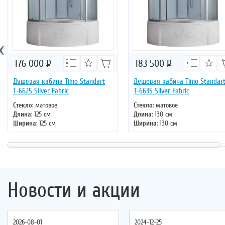
‹
176 000
Р
183 500
Р
Душевая кабина Timo Standart
Душевая кабина Timo Standar
Т-6625 Silver Fabric
Т-6635 Silver Fabric
Стекло
: матовое
Стекло
: матовое
Длина
: 125 см
Длина
: 130 см
Ширина
: 125 см
Ширина
: 130 см
Высота
: 220 см
Высота
: 220 см
Форма
: четверть круга
Форма
: четверть круга
Двери
: раздвижные
Двери
: раздвижные
Новости и акции
2026-08-01
2024-12-25