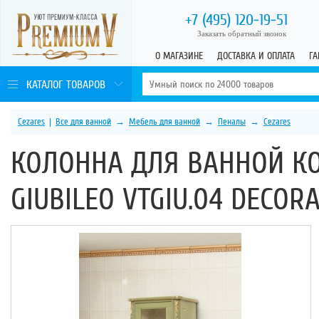
+7 (495)
120-19-51
Заказать обратный звонок
О МАГАЗИНЕ
ДОСТАВКА И ОПЛАТА
ГА
КАТАЛОГ ТОВАРОВ
Cezares
|
Все для ванной
→
Мебель для ванной
→
Пеналы
→
Cezares
КОЛОННА ДЛЯ ВАННОЙ К
GIUBILEO VTGIU.04 DECOR