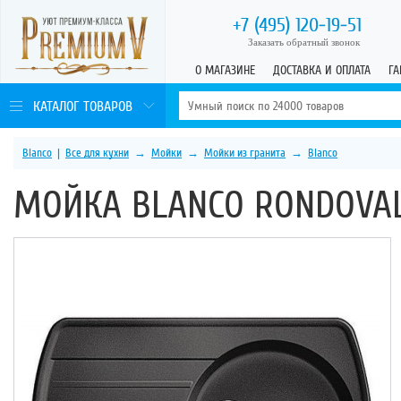
+7 (495)
120-19-51
Заказать обратный звонок
О МАГАЗИНЕ
ДОСТАВКА И ОПЛАТА
ГА
КАТАЛОГ ТОВАРОВ
Blanco
|
Все для кухни
→
Мойки
→
Мойки из гранита
→
Blanco
МОЙКА BLANCO RONDOVAL