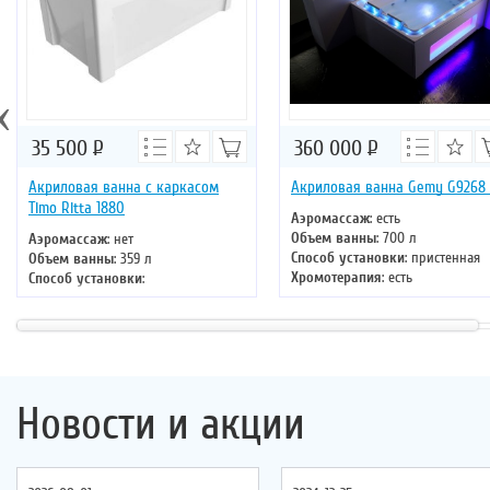
‹
35 500
Р
360 000
Р
Акриловая ванна с каркасом
Акриловая ванна Gemy G9268
Timo Ritta 1880
Аэромассаж
: есть
Объем ванны
: 700 л
Аэромассаж
: нет
Способ установки
: пристенная
Объем ванны
: 359 л
Хромотерапия
: есть
Способ установки
:
Длина
: 185 см
отдельностоящая
Ширина
: 150 см
Хромотерапия
: нет
Длина
: 180 см
Ширина
: 80 см
Новости и акции