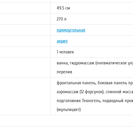
49.5 см
270 л
прямоугольная
акрил
1 человек
ванна, гидромассаж (пневматическое упр
перелив
фронтальная панель, боковая панель пр
аэромассаж (12 форсунок), спинной масса
подголовник Техногель, подводный про
(мультицвет)