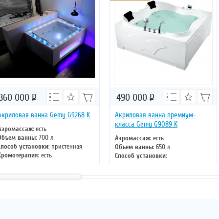
360 000
Р
490 000
Р
Акриловая ванна Gemy G9268 K
Акриловая ванна премиум-
класса Gemy G9089 K
Аэромассаж
: есть
Объем ванны
: 700 л
Аэромассаж
: есть
Способ установки
: пристенная
Объем ванны
: 650 л
Хромотерапия
: есть
Способ установки
:
Длина
: 185 см
отдельностоящая
Ширина
: 150 см
Хромотерапия
: есть
Длина
: 187 см
Ширина
: 187 см