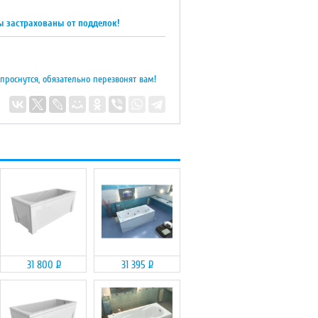
ы застрахованы от подделок!
 проснутся, обязательно перезвонят вам!
31 800
Р
31 395
Р