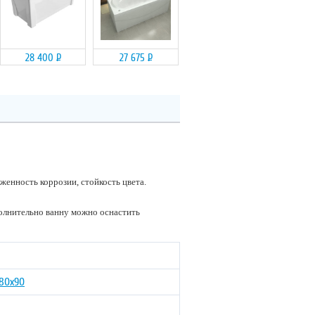
28 400
Р
27 675
Р
енность коррозии, стойкость цвета.
олнительно ванну можно оснастить
180х90