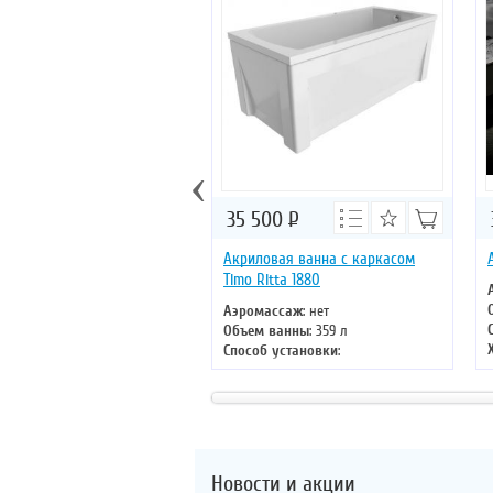
‹
35 500
Р
Акриловая ванна с каркасом
Timo Ritta 1880
Аэромассаж
: нет
Объем ванны
: 359 л
Способ установки
:
отдельностоящая
Хромотерапия
: нет
Длина
: 180 см
Ширина
: 80 см
Новости и акции