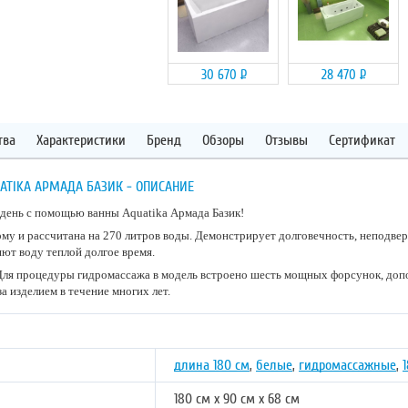
30 670
Р
28 470
Р
тва
Характеристики
Бренд
Обзоры
Отзывы
Сертификат
ATIKA АРМАДА БАЗИК - ОПИСАНИЕ
день с помощью ванны Aquatika Армада Базик!
у и рассчитана на 270 литров воды. Демонстрирует долговечность, неподверж
ют воду теплой долгое время.
 Для процедуры гидромассажа в модель встроено шесть мощных форсунок, доп
а изделием в течение многих лет.
длина 180 см
,
белые
,
гидромассажные
,
180 см х 90 см х 68 см