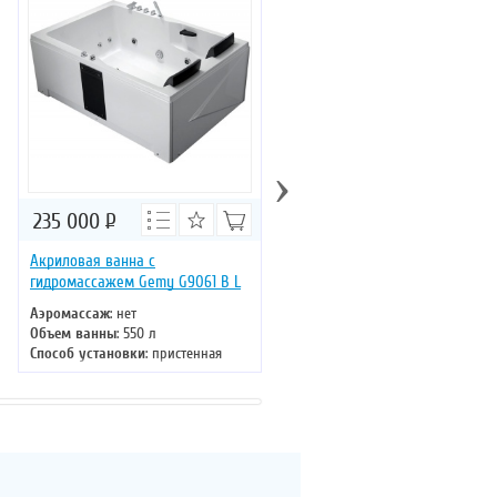
›
235 000
Р
270 000
Р
Акриловая ванна с
Прямоугольная ванна с
гидромассажем Gemy G9061 B L
прозрачным окном Gemy G90
K
Аэромассаж
: нет
Объем ванны
: 550 л
Аэромассаж
: есть
Способ установки
: пристенная
Объем ванны
: 300 л
Хромотерапия
: есть
Способ установки
: пристенная
Длина
: 180 см
Хромотерапия
: нет
Ширина
: 121 см
Длина
: 181 см
Ширина
: 92 см