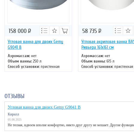
158 000
Р
58 735
Р
Угловая ванна для двоих Gemy
Угловая акриловая ванна BA
G9041 B
Ривьера 161х161 см
Аэромассаж
: нет
Аэромассаж
: нет
Объем ванны
: 250 л
Объем ванны
: 615 л
Способ установки
: пристенная
Способ установки
: пристенная
Хромотерапия
: нет
Хромотерапия
: нет
Длина
: 150 см
Длина
: 161 см
Ширина
: 150 см
Ширина
: 161 см
ОТЗЫВЫ
Угловая ванна для двоих Gemy G9041 B
Кирилл
05.08.2025
Не тесная, вдвоем вполне комфортно, никто друг другу не мешает. Другие функции