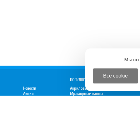
Мы ис
Все cookie
ПОПУЛЯРНОЕ
Новости
Акриловые ванны
Акции
Мраморные ванны
Спецпредложения
Душевые кабины
 директору
Новинки
Мебель для ванной
Электрокамины
Вытяжки
Духовки
Варочные панели