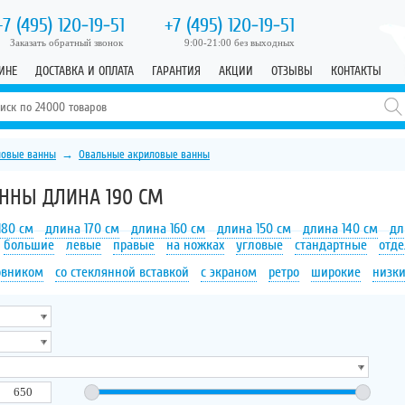
+7 (495)
120-19-51
+7 (495)
120-19-51
Заказать обратный звонок
9:00-21:00 без выходных
ИНЕ
ДОСТАВКА И ОПЛАТА
ГАРАНТИЯ
АКЦИИ
ОТЗЫВЫ
КОНТАКТЫ
ловые ванны
→
Овальные акриловые ванны
ННЫ ДЛИНА 190 СМ
180 см
длина 170 см
длина 160 см
длина 150 см
длина 140 см
дл
большие
левые
правые
на ножках
угловые
стандартные
отд
овником
со стеклянной вставкой
с экраном
ретро
широкие
низк