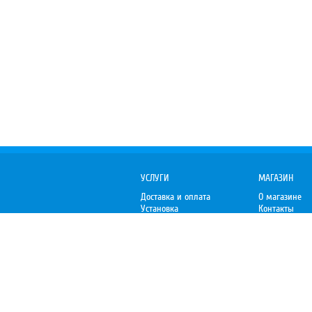
УСЛУГИ
МАГАЗИН
Доставка и оплата
О магазине
Установка
Контакты
Гарантия
Отзывы
Организациям
Пожаловаться
Premium-V.ru
– Уют премиум-класса