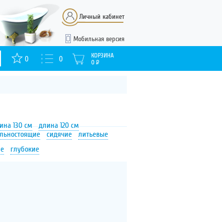
Личный кабинет
Мобильная версия
КОРЗИНА
0
0
0
Р
ина 130 см
длина 120 см
ельностоящие
сидячие
литьевые
ие
глубокие